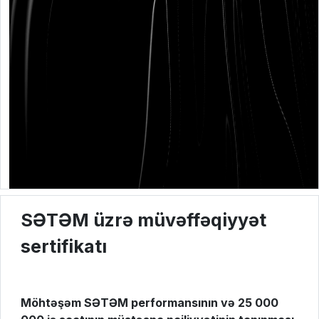
SƏTƏM üzrə müvəffəqiyyət
sertifikatı
Möhtəşəm SƏTƏM performansının və 25 000