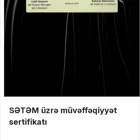
SƏTƏM üzrə müvəffəqiyyət
sertifikatı