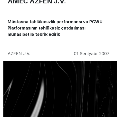
AMEC AZFEN J.V.
Müstəsna təhlükəsizlik performansı və PCWU
Platformasının təhlükəsiz çatdırılması
münasibətilə təbrik edirik
AZFEN J.V.
01 Sentyabr 2007