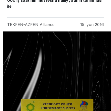
000 iş saatının müstəsna nailiyyətinin tanınması
ilə
TEKFEN-AZFEN Alliance
15 İyun 2016