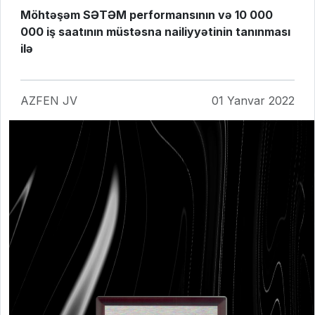
Möhtəşəm SƏTƏM performansının və 10 000
000 iş saatının müstəsna nailiyyətinin tanınması
ilə
AZFEN JV
01 Yanvar 2022