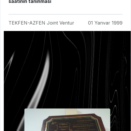
saatının tanınması
TEKFEN-AZFEN Joint Ventur
01 Yanvar 1999