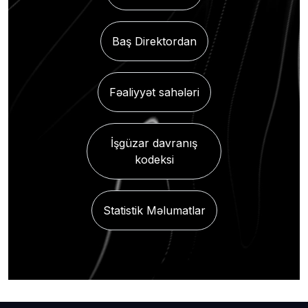
Baş Direktordan
Fəaliyyət sahələri
İşgüzar davranış
kodeksi
Statistik Məlumatlar