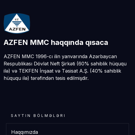
AZFEN MMC haqqında qısaca
AZFEN MMC 1996-cı ilin yanvarında Azərbaycan
Respublikası Dövlət Neft Şirkəti (60% sahiblik hüququ
ilə) və TEKFEN İnşaat və Təsisat A.Ş. (40% sahiblik
hüququ ilə) tərəfindən təsis edilmişdir.
SAYTIN BÖLMƏLƏRI
Haqqımızda