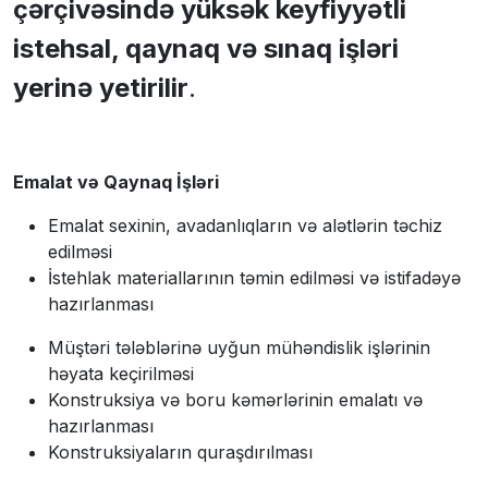
çərçivəsində yüksək keyfiyyətli
istehsal, qaynaq və sınaq işləri
yerinə yetirilir
.
Emalat və Qaynaq İşləri
Emalat sexinin, avadanlıqların və alətlərin təchiz
edilməsi
İstehlak materiallarının təmin edilməsi və istifadəyə
hazırlanması
Müştəri tələblərinə uyğun mühəndislik işlərinin
həyata keçirilməsi
Konstruksiya və boru kəmərlərinin emalatı və
hazırlanması
Konstruksiyaların quraşdırılması