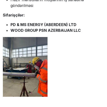
göndərilməsi
Sifarişçilər
:
PD & MS ENERGY (ABERDEEN) LTD
WOOD GROUP PSN AZERBAIJAN LLC