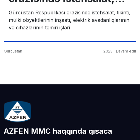
tikinti, mülki
Gürcüstan Respublikası ərazisində istehsalat, tikinti,
mülki obyektlərinin inşaatı, elektrik avadanlıqlarının
obyektlərinin inşaatı,
və cihazlarının təmiri işləri
elektrik avadanlıqlarının
Gürcüstan
2023 - Davam edir
və cihazlarının təmiri
işləri
AZFEN MMC haqqında qısaca