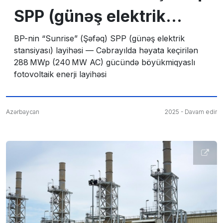
SPP (günəş elektrik
stansiyası) layihəsi —
BP-nin “Sunrise” (Şəfəq) SPP (günəş elektrik
stansiyası) layihəsi — Cəbrayılda həyata keçirilən
Cəbrayılda həyata
288 MWp (240 MW AC) gücündə böyükmiqyaslı
fotovoltaik enerji layihəsi
keçirilən 288 MWp
(240 MW AC) gücündə
Azərbaycan
2025 - Davam edir
böyükmiqyaslı
fotovoltaik enerji
layihəsi