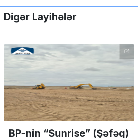
Digər Layihələr
BP-nin “Sunrise” (Şəfəq)