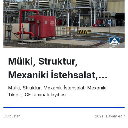
Mülki, Struktur,
Mexaniki İstehsalat,
Mexaniki Tikinti, ICE
Mülki, Struktur, Mexaniki İstehsalat, Mexaniki
Tikinti, ICE təminatı layihəsi
təminatı layihəsi
Gürcüstan
2021 - Davam edir