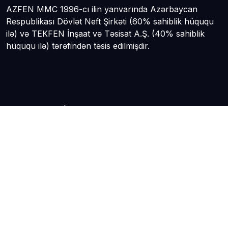
AZFEN MMC 1996-cı ilin yanvarında Azərbaycan
Respublikası Dövlət Neft Şirkəti (60% sahiblik hüququ
ilə) və TEKFEN İnşaat və Təsisat A.Ş. (40% sahiblik
hüququ ilə) tərəfindən təsis edilmişdir.
SAYTIN BÖLMƏLƏRI
Haqqımızda
Layihələr
Direktorlar Şurası
Sifarişçilər