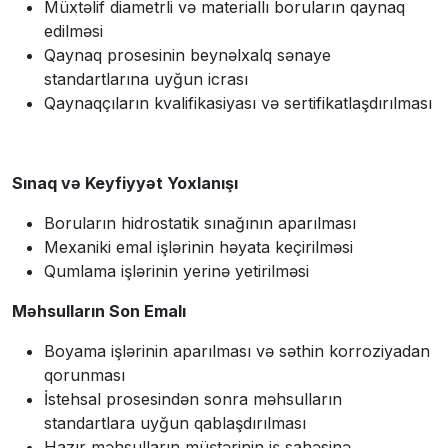
Müxtəlif diametrli və materiallı boruların qaynaq
edilməsi
Qaynaq prosesinin beynəlxalq sənaye
standartlarına uyğun icrası
Qaynaqçıların kvalifikasiyası və sertifikatlaşdırılması
Sınaq və Keyfiyyət Yoxlanışı
Boruların hidrostatik sınağının aparılması
Mexaniki emal işlərinin həyata keçirilməsi
Qumlama işlərinin yerinə yetirilməsi
Məhsulların Son Emalı
Boyama işlərinin aparılması və səthin korroziyadan
qorunması
İstehsal prosesindən sonra məhsulların
standartlara uyğun qablaşdırılması
Hazır məhsulların müştərinin iş sahəsinə